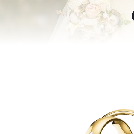
Video-
Player