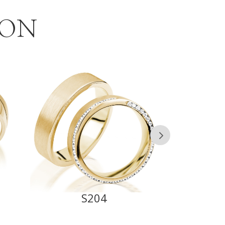
ION
S204