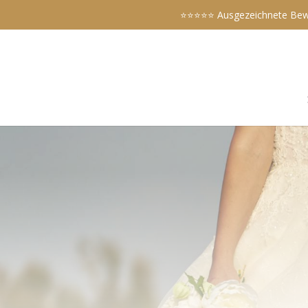
⭐️⭐️⭐️⭐️⭐️ Ausgezeichnete 