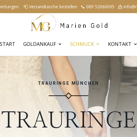
Bewertungen
📮 Versandtasche bestellen
📞 089 52060095
📩 info@
START
GOLDANKAUF
SCHMUCK
KONTAKT
TRAURINGE MÜNCHEN
TRAURINGE