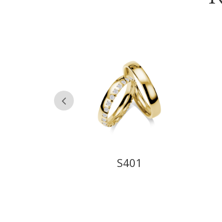
12
S401