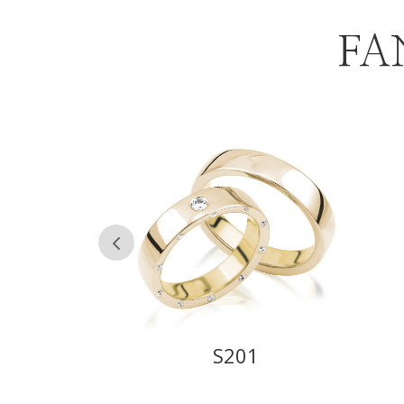
FA
20
S201