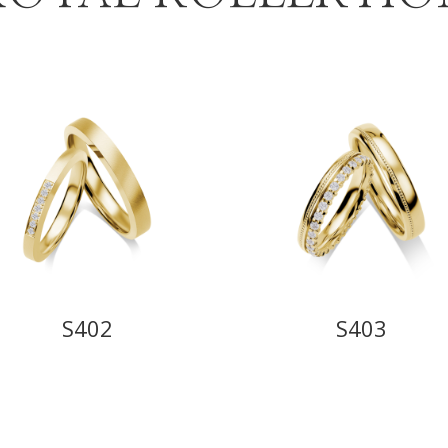
S402
S403