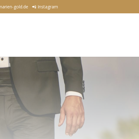
marien-gold.de
📲 Instagram